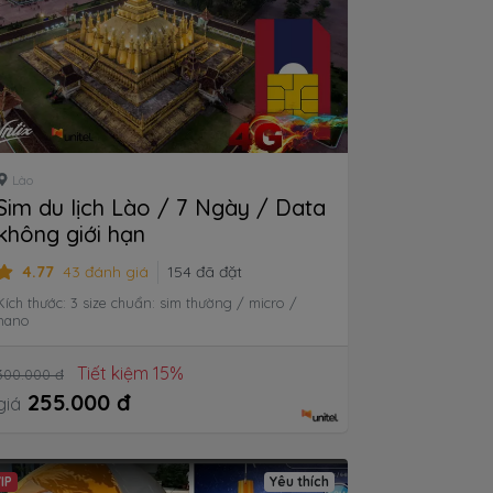
Lào
Sim du lịch Lào / 7 Ngày / Data
không giới hạn
4.77
43 đánh giá
154 đã đặt
Kích thước: 3 size chuẩn: sim thường / micro /
nano
Tiết kiệm 15%
300.000 đ
255.000 đ
giá
IP
Yêu thích