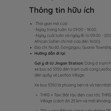
Thông tin hữu ích
Thời gian mở cửa:
-Ngày trong tuần: từ 09:00 - 18:00.
-Ngày cuối tuần và ngày lễ: từ 09:00 - 20
African Safari chỉ mở cửa đến 16:00).
Địa chỉ: No.60, Gongzigou, Guanxi Townshi
Hướng dẫn đi lại:
Gợi ý đi từ Jingan Station:
Dừng ở trạm MR
xe bus số 5350 đến trạm cuối cùng Leofoo 
đến quầy vé Leofoo Village.
Xe bus 5350 là phương tiện rẻ và tiện nhấ
THRS + Taxi: Bắt tàu điện cao tốc THRS
Village (cách đó 25 km và mất khoảng 
TRA + taxi: Bắt tàu lửa truyền thống T