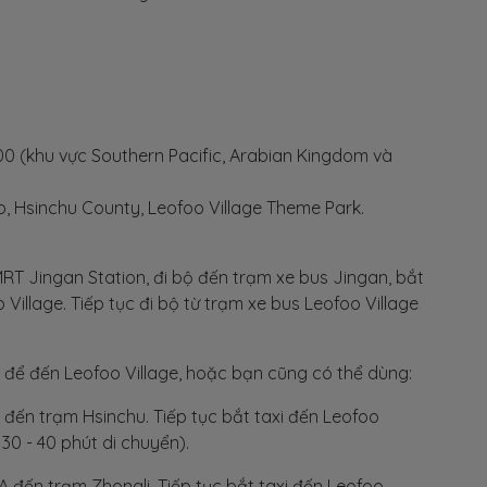
:00 (khu vực Southern Pacific, Arabian Kingdom và
p, Hsinchu County, Leofoo Village Theme Park.
T Jingan Station, đi bộ đến trạm xe bus Jingan, bắt
Village. Tiếp tục đi bộ từ trạm xe bus Leofoo Village
t để đến Leofoo Village, hoặc bạn cũng có thể dùng:
 đến trạm Hsinchu. Tiếp tục bắt taxi đến Leofoo
30 - 40 phút di chuyển).
RA đến trạm Zhongli. Tiếp tục bắt taxi đến Leofoo