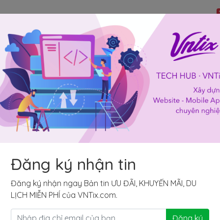
foo Village Theme
Chia sẽ
Yêu thích
Đăng ký nhận tin
n tử hoặc in
Hạn sử dụng: Đúng ngày
đăng kí
Đăng ký nhận ngay Bản tin ƯU ĐÃI, KHUYẾN MÃI, DU
LỊCH MIỄN PHÍ của VNTix.com.
Đăng ký