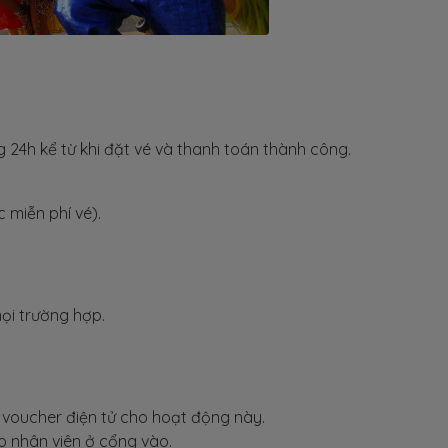
 24h kể từ khi đặt vé và thanh toán thành công.
c miễn phí vé).
mọi trường hợp.
c voucher điện tử cho hoạt động này.
o nhân viên ở cổng vào.