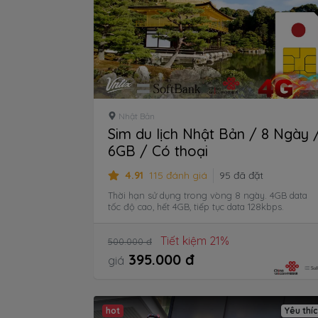
Nhật Bản
Sim du lịch Nhật Bản / 8 Ngày 
6GB / Có thoại
4.91
115 đánh giá
95 đã đặt
Thời hạn sử dụng trong vòng 8 ngày. 4GB data
tốc độ cao, hết 4GB, tiếp tục data 128kbps.
Tiết kiệm 21%
500.000 đ
395.000 đ
giá
hot
Yêu thí