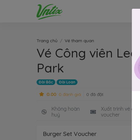
Trang chủ
Vé tham quan
Vé Công viên Leo
Park
Đài Bắc
Đài Loan
0.00
0 đánh giá
0 đã đặt
Không hoàn
Xuất trình vé điệ
huỷ
voucher
Burger Set Voucher