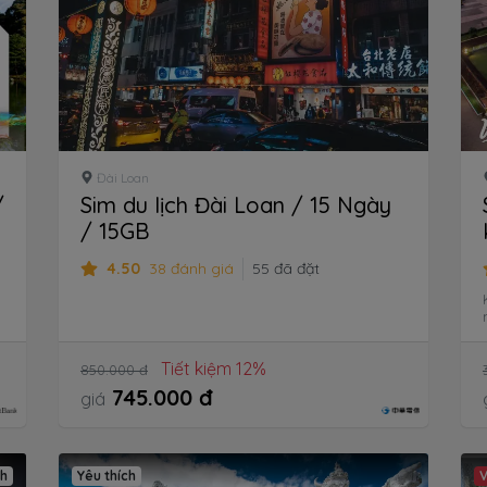
Đài Loan
/
Sim du lịch Đài Loan / 15 Ngày
/ 15GB
4.50
38 đánh giá
55 đã đặt
Tiết kiệm 12%
850.000 đ
745.000 đ
giá
ch
Yêu thích
V