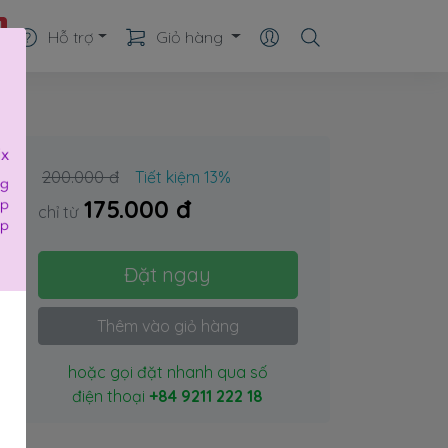
1
Hỗ trợ
Giỏ hàng
200.000 đ
Tiết kiệm 13%
175.000 đ
chỉ từ
Đặt ngay
Thêm vào giỏ hàng
hoặc gọi đặt nhanh qua số
điện thoại
+84 9211 222 18