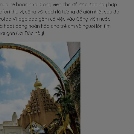
u mùa hè hoàn hảo! Công viên chủ đề độc đáo này hợp
afari thú vị, cộng với cách lý tưởng để giải nhiệt sau đó
í Leofoo Village bao gồm cả việc vào Công viên nước
 là hoạt động hoàn hảo cho trẻ em và người lớn tìm
iới gần Đài Bắc này!