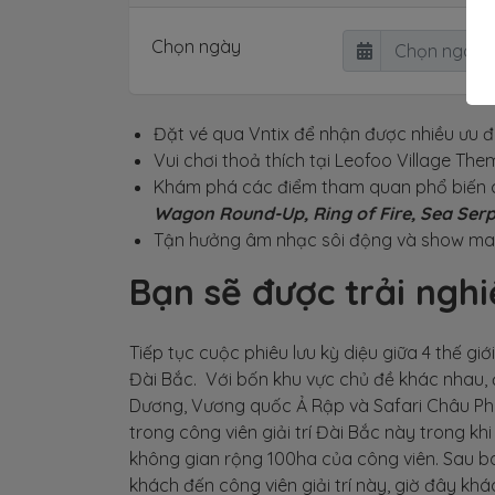
Chọn ngày
…
Đặt vé qua Vntix để nhận được nhiều ưu đã
Vui chơi thoả thích tại Leofoo Village The
Khám phá các điểm tham quan phổ biến 
Wagon Round-Up, Ring of Fire, Sea Serp
Tận hưởng âm nhạc sôi động và show ma 
Bạn sẽ được trải ngh
Tiếp tục cuộc phiêu lưu kỳ diệu giữa 4 thế giớ
Đài Bắc. Với bốn khu vực chủ đề khác nhau,
Dương, Vương quốc Ả Rập và Safari Châu Ph
trong công viên giải trí Đài Bắc này trong 
không gian rộng 100ha của công viên. Sau ba
khách đến công viên giải trí này, giờ đây kh