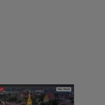
ot
Yêu thích