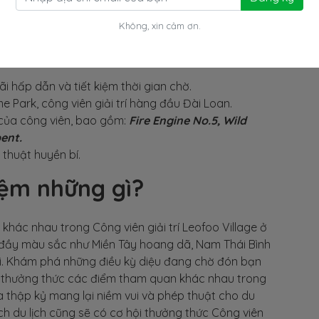
Không, xin cảm ơn.
i hấp dẫn và tiết kiệm thời gian chờ.
me Park, công viên giải trí hàng đầu Đài Loan.
của công viên, bao gồm:
Fire Engine No.5, Wild
ent.
thuật huyền bí.
iệm những gì?
i khác nhau trong Công viên giải trí Leofoo Village ở
 đầy màu sắc như Miền Tây hoang dã, Nam Thái Bình
i. Khám phá những điều kỳ diệu đang chờ đón bạn
khi thưởng thức các điểm tham quan khác nhau trong
 thập kỷ mang lại niềm vui và phép thuật cho du
ách du lịch cũng sẽ có cơ hội thưởng thức Công viên