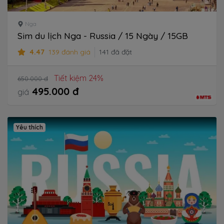
Nga
Sim du lịch Nga - Russia / 15 Ngày / 15GB
4.47
139 đánh giá
141 đã đặt
Tiết kiệm 24%
650.000 đ
495.000 đ
giá
Yêu thích