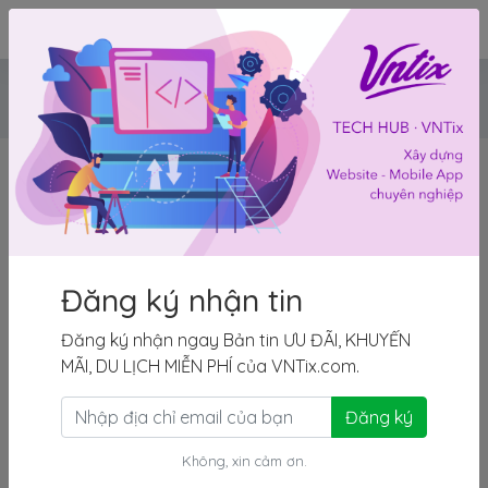
1
Nga
Yêu thích
Đăng ký nhận tin
Đăng ký nhận ngay Bản tin ƯU ĐÃI, KHUYẾN
MÃI, DU LỊCH MIỄN PHÍ của VNTix.com.
Đăng ký
Không, xin cảm ơn.