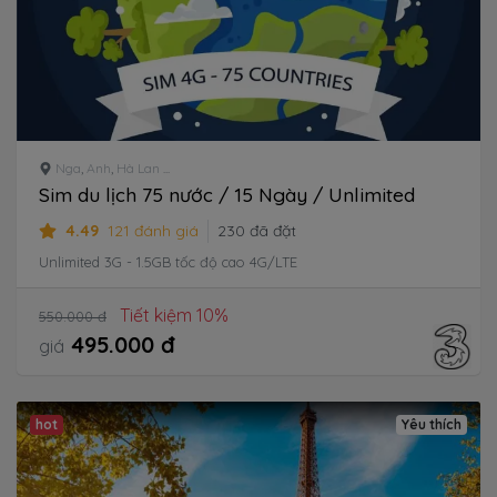
Nga
,
Anh
,
Hà Lan
...
Sim du lịch 75 nước / 15 Ngày / Unlimited
4.49
121 đánh giá
230 đã đặt
Unlimited 3G - 1.5GB tốc độ cao 4G/LTE
Tiết kiệm 10%
550.000 đ
495.000 đ
giá
hot
Yêu thích