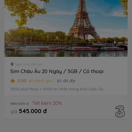
Nga
,
Anh
,
Hà Lan
...
Sim Châu Âu 20 Ngày / 5GB / Có thoại
5.00
80 đánh giá
80 đã đặt
3000 phút thoại + 3000 tin nhắn trong khối Châu Âu.
Tiết kiệm 20%
680.000 đ
545.000 đ
giá