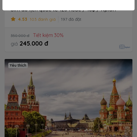
Thổ Nhĩ Kỳ
,
Nga
,
Anh
...
Sim du lịch quốc tế 120 nước / 10$ / Xplori
4.53
103 đánh giá
197 đã đặt
Tiết kiệm 30%
350.000 đ
245.000 đ
giá
Yêu thích