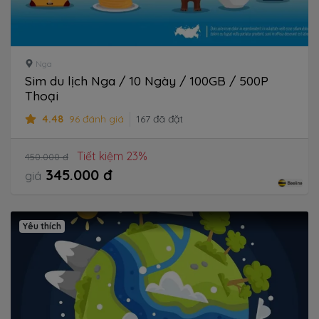
Nga
Sim du lịch Nga / 10 Ngày / 100GB / 500P
Thoại
4.48
96 đánh giá
167 đã đặt
Tiết kiệm 23%
450.000 đ
345.000 đ
giá
Yêu thích